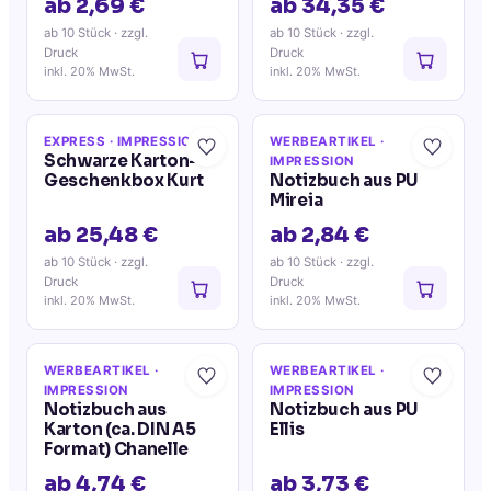
ab 2,69 €
ab 34,35 €
ab 10 Stück
· zzgl.
ab 10 Stück
· zzgl.
Druck
Druck
inkl. 20% MwSt.
inkl. 20% MwSt.
EXPRESS
· IMPRESSION
WERBEARTIKEL
·
Schwarze Karton-
IMPRESSION
Geschenkbox Kurt
Notizbuch aus PU
Mireia
ab 25,48 €
ab 2,84 €
ab 10 Stück
· zzgl.
ab 10 Stück
· zzgl.
Druck
Druck
inkl. 20% MwSt.
inkl. 20% MwSt.
WERBEARTIKEL
·
WERBEARTIKEL
·
IMPRESSION
IMPRESSION
Notizbuch aus
Notizbuch aus PU
Karton (ca. DIN A5
Ellis
Format) Chanelle
ab 4,74 €
ab 3,73 €