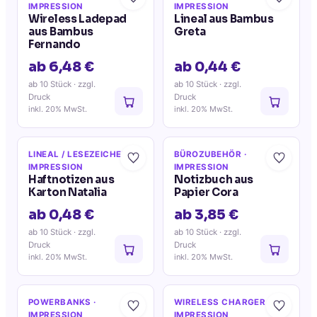
IMPRESSION
IMPRESSION
Wireless Ladepad
Lineal aus Bambus
aus Bambus
Greta
Fernando
ab 6,48 €
ab 0,44 €
ab 10 Stück
· zzgl.
ab 10 Stück
· zzgl.
Druck
Druck
inkl. 20% MwSt.
inkl. 20% MwSt.
LINEAL / LESEZEICHEN
·
BÜROZUBEHÖR
·
IMPRESSION
IMPRESSION
Haftnotizen aus
Notizbuch aus
Karton Natalia
Papier Cora
ab 0,48 €
ab 3,85 €
ab 10 Stück
· zzgl.
ab 10 Stück
· zzgl.
Druck
Druck
inkl. 20% MwSt.
inkl. 20% MwSt.
POWERBANKS
·
WIRELESS CHARGER
·
IMPRESSION
IMPRESSION