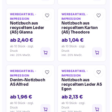
WERBEARTIKEL
·
WERBEARTIKEL
·
IMPRESSION
IMPRESSION
Notizbuch aus
Notizbuch aus
recyceltem Leder
recyceltem Karton
(A5) Gianna
(A5) Theodore
ab 2,40 €
ab 1,04 €
ab 10 Stück
· zzgl.
ab 10 Stück
· zzgl.
Druck
Druck
inkl. 20% MwSt.
inkl. 20% MwSt.
WERBEARTIKEL
·
WERBEARTIKEL
·
IMPRESSION
IMPRESSION
Denim-Notizbuch
Notizbuch aus
A5 Alfred
recyceltem Leder A5
Egon
ab 1,96 €
ab 2,13 €
ab 10 Stück
· zzgl.
ab 10 Stück
· zzgl.
Druck
Druck
inkl. 20% MwSt.
inkl. 20% MwSt.