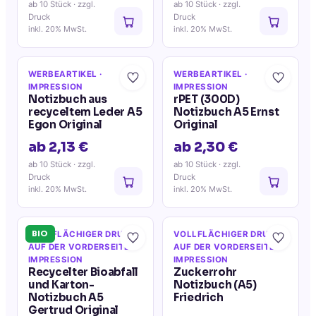
ab 10 Stück
· zzgl.
ab 10 Stück
· zzgl.
Druck
Druck
inkl. 20% MwSt.
inkl. 20% MwSt.
WERBEARTIKEL
·
WERBEARTIKEL
·
IMPRESSION
IMPRESSION
Notizbuch aus
rPET (300D)
recyceltem Leder A5
Notizbuch A5 Ernst
Egon Original
Original
ab 2,13 €
ab 2,30 €
ab 10 Stück
· zzgl.
ab 10 Stück
· zzgl.
Druck
Druck
inkl. 20% MwSt.
inkl. 20% MwSt.
BIO
VOLLFLÄCHIGER DRUCK
VOLLFLÄCHIGER DRUCK
AUF DER VORDERSEITE
·
AUF DER VORDERSEITE
·
IMPRESSION
IMPRESSION
Recycelter Bioabfall
Zuckerrohr
und Karton-
Notizbuch (A5)
Notizbuch A5
Friedrich
Gertrud Original