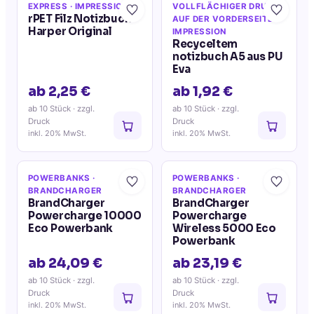
EXPRESS
· IMPRESSION
VOLLFLÄCHIGER DRUCK
rPET Filz Notizbuch
AUF DER VORDERSEITE
·
Harper Original
IMPRESSION
Recyceltem
notizbuch A5 aus PU
Eva
ab 2,25 €
ab 1,92 €
ab 10 Stück
· zzgl.
ab 10 Stück
· zzgl.
Druck
Druck
inkl. 20% MwSt.
inkl. 20% MwSt.
POWERBANKS
·
POWERBANKS
·
BRANDCHARGER
BRANDCHARGER
BrandCharger
BrandCharger
Powercharge 10000
Powercharge
Eco Powerbank
Wireless 5000 Eco
Powerbank
ab 24,09 €
ab 23,19 €
ab 10 Stück
· zzgl.
ab 10 Stück
· zzgl.
Druck
Druck
inkl. 20% MwSt.
inkl. 20% MwSt.