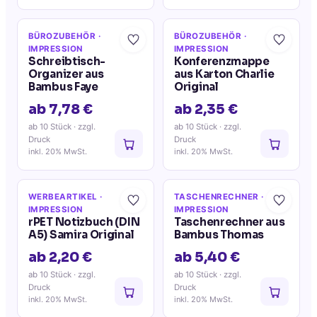
BÜROZUBEHÖR
·
BÜROZUBEHÖR
·
IMPRESSION
IMPRESSION
Schreibtisch-
Konferenzmappe
Organizer aus
aus Karton Charlie
Bambus Faye
Original
ab 7,78 €
ab 2,35 €
ab 10 Stück
· zzgl.
ab 10 Stück
· zzgl.
Druck
Druck
inkl. 20% MwSt.
inkl. 20% MwSt.
WERBEARTIKEL
·
TASCHENRECHNER
·
IMPRESSION
IMPRESSION
rPET Notizbuch (DIN
Taschenrechner aus
A5) Samira Original
Bambus Thomas
ab 2,20 €
ab 5,40 €
ab 10 Stück
· zzgl.
ab 10 Stück
· zzgl.
Druck
Druck
inkl. 20% MwSt.
inkl. 20% MwSt.