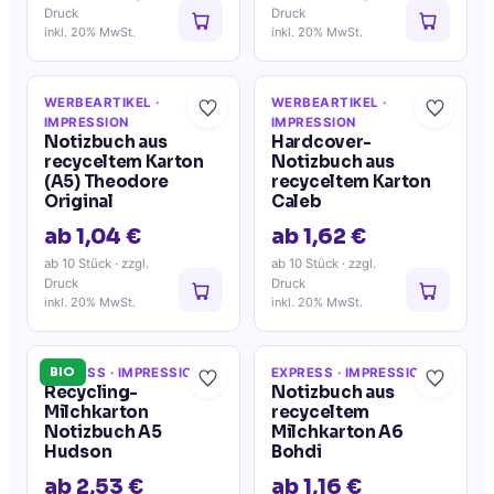
Druck
Druck
inkl. 20% MwSt.
inkl. 20% MwSt.
WERBEARTIKEL
·
WERBEARTIKEL
·
IMPRESSION
IMPRESSION
Notizbuch aus
Hardcover-
recyceltem Karton
Notizbuch aus
(A5) Theodore
recyceltem Karton
Original
Caleb
ab 1,04 €
ab 1,62 €
ab 10 Stück
· zzgl.
ab 10 Stück
· zzgl.
Druck
Druck
inkl. 20% MwSt.
inkl. 20% MwSt.
BIO
EXPRESS
· IMPRESSION
EXPRESS
· IMPRESSION
Recycling-
Notizbuch aus
Milchkarton
recyceltem
Notizbuch A5
Milchkarton A6
Hudson
Bohdi
ab 2,53 €
ab 1,16 €