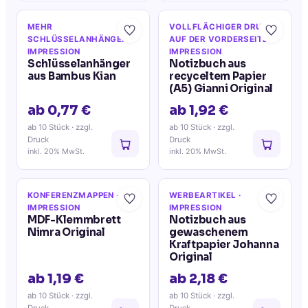
MEHR
VOLLFLÄCHIGER DRUCK
SCHLÜSSELANHÄNGER
·
AUF DER VORDERSEITE
·
IMPRESSION
IMPRESSION
Schlüsselanhänger
Notizbuch aus
aus Bambus Kian
recyceltem Papier
(A5) Gianni Original
ab 0,77 €
ab 1,92 €
ab 10 Stück
· zzgl.
ab 10 Stück
· zzgl.
Druck
Druck
inkl. 20% MwSt.
inkl. 20% MwSt.
KONFERENZMAPPEN
·
WERBEARTIKEL
·
IMPRESSION
IMPRESSION
MDF-Klemmbrett
Notizbuch aus
Nimra Original
gewaschenem
Kraftpapier Johanna
Original
ab 1,19 €
ab 2,18 €
ab 10 Stück
· zzgl.
ab 10 Stück
· zzgl.