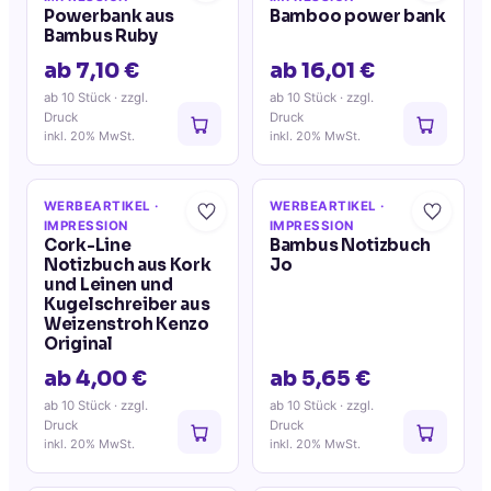
Powerbank aus
Bamboo power bank
Bambus Ruby
ab 7,10 €
ab 16,01 €
ab 10 Stück
· zzgl.
ab 10 Stück
· zzgl.
Druck
Druck
inkl. 20% MwSt.
inkl. 20% MwSt.
WERBEARTIKEL
·
WERBEARTIKEL
·
IMPRESSION
IMPRESSION
Cork-Line
Bambus Notizbuch
Notizbuch aus Kork
Jo
und Leinen und
Kugelschreiber aus
Weizenstroh Kenzo
Original
ab 4,00 €
ab 5,65 €
ab 10 Stück
· zzgl.
ab 10 Stück
· zzgl.
Druck
Druck
inkl. 20% MwSt.
inkl. 20% MwSt.