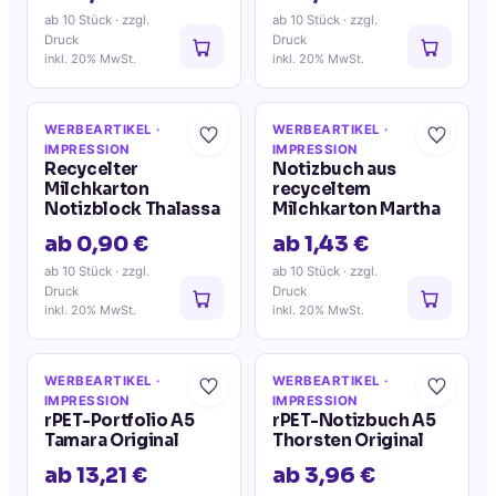
ab 10 Stück
· zzgl.
ab 10 Stück
· zzgl.
Druck
Druck
inkl. 20% MwSt.
inkl. 20% MwSt.
WERBEARTIKEL
·
WERBEARTIKEL
·
IMPRESSION
IMPRESSION
Recycelter
Notizbuch aus
Milchkarton
recyceltem
Notizblock Thalassa
Milchkarton Martha
ab 0,90 €
ab 1,43 €
ab 10 Stück
· zzgl.
ab 10 Stück
· zzgl.
Druck
Druck
inkl. 20% MwSt.
inkl. 20% MwSt.
WERBEARTIKEL
·
WERBEARTIKEL
·
IMPRESSION
IMPRESSION
rPET-Portfolio A5
rPET-Notizbuch A5
Tamara Original
Thorsten Original
ab 13,21 €
ab 3,96 €