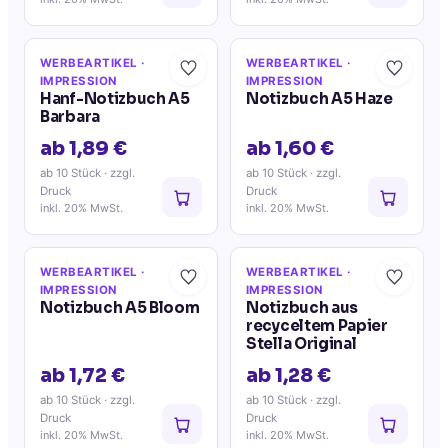
WERBEARTIKEL
·
WERBEARTIKEL
·
IMPRESSION
IMPRESSION
Hanf-Notizbuch A5
Notizbuch A5 Haze
Barbara
ab 1,89 €
ab 1,60 €
ab 10 Stück
· zzgl.
ab 10 Stück
· zzgl.
Druck
Druck
inkl. 20% MwSt.
inkl. 20% MwSt.
WERBEARTIKEL
·
WERBEARTIKEL
·
IMPRESSION
IMPRESSION
Notizbuch A5 Bloom
Notizbuch aus
recyceltem Papier
Stella Original
ab 1,72 €
ab 1,28 €
ab 10 Stück
· zzgl.
ab 10 Stück
· zzgl.
Druck
Druck
inkl. 20% MwSt.
inkl. 20% MwSt.