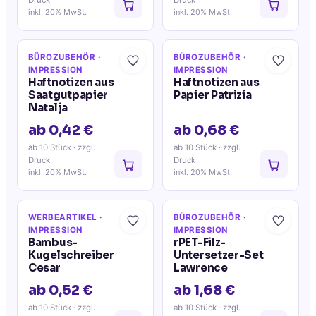
Druck
Druck
inkl. 20% MwSt.
inkl. 20% MwSt.
BÜROZUBEHÖR
·
BÜROZUBEHÖR
·
IMPRESSION
IMPRESSION
Haftnotizen aus
Haftnotizen aus
Saatgutpapier
Papier Patrizia
Natalja
ab 0,42 €
ab 0,68 €
ab 10 Stück
· zzgl.
ab 10 Stück
· zzgl.
Druck
Druck
inkl. 20% MwSt.
inkl. 20% MwSt.
WERBEARTIKEL
·
BÜROZUBEHÖR
·
IMPRESSION
IMPRESSION
Bambus-
rPET-Filz-
Kugelschreiber
Untersetzer-Set
Cesar
Lawrence
ab 0,52 €
ab 1,68 €
ab 10 Stück
· zzgl.
ab 10 Stück
· zzgl.