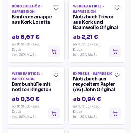
BÜROZUBEHÖR
·
WERBEARTIKEL
·
IMPRESSION
IMPRESSION
Konferenzmappe
Notizbuch Trevor
aus Kork Loretta
aus Kork und
Baumwolle Original
ab 6,67 €
ab 2,21 €
ab 10 Stück
· zzgl.
ab 10 Stück
· zzgl.
Druck
Druck
inkl. 20% MwSt.
inkl. 20% MwSt.
WERBEARTIKEL
·
EXPRESS
· IMPRESSION
Notizbuch aus
IMPRESSION
Bambushülle mit
recyceltem Papier
notizen Kingston
(A6) John Original
ab 0,30 €
ab 0,94 €
ab 10 Stück
· zzgl.
ab 10 Stück
· zzgl.
Druck
Druck
inkl. 20% MwSt.
inkl. 20% MwSt.