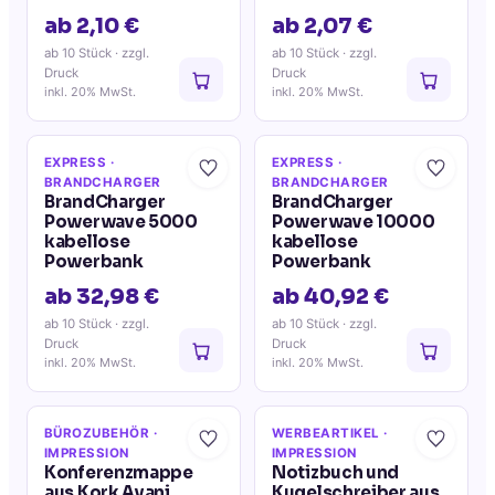
ab 2,10 €
ab 2,07 €
ab 10 Stück
· zzgl.
ab 10 Stück
· zzgl.
Druck
Druck
inkl. 20% MwSt.
inkl. 20% MwSt.
EXPRESS
·
EXPRESS
·
BRANDCHARGER
BRANDCHARGER
BrandCharger
BrandCharger
Powerwave 5000
Powerwave 10000
kabellose
kabellose
Powerbank
Powerbank
ab 32,98 €
ab 40,92 €
ab 10 Stück
· zzgl.
ab 10 Stück
· zzgl.
Druck
Druck
inkl. 20% MwSt.
inkl. 20% MwSt.
BÜROZUBEHÖR
·
WERBEARTIKEL
·
IMPRESSION
IMPRESSION
Konferenzmappe
Notizbuch und
aus Kork Avani
Kugelschreiber aus