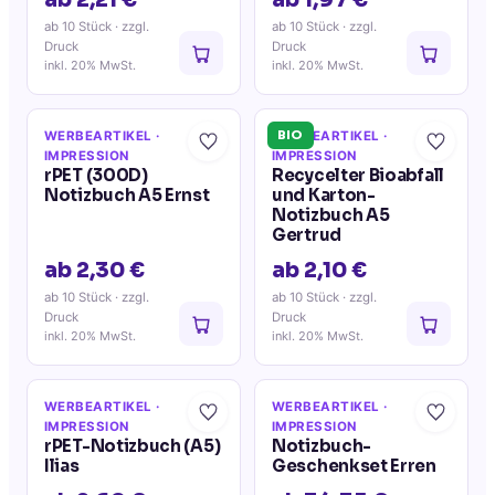
ab 2,21 €
ab 1,97 €
ab 10 Stück
· zzgl.
ab 10 Stück
· zzgl.
Druck
Druck
inkl. 20% MwSt.
inkl. 20% MwSt.
BIO
WERBEARTIKEL
·
WERBEARTIKEL
·
IMPRESSION
IMPRESSION
rPET (300D)
Recycelter Bioabfall
Notizbuch A5 Ernst
und Karton-
Notizbuch A5
Gertrud
ab 2,30 €
ab 2,10 €
ab 10 Stück
· zzgl.
ab 10 Stück
· zzgl.
Druck
Druck
inkl. 20% MwSt.
inkl. 20% MwSt.
WERBEARTIKEL
·
WERBEARTIKEL
·
IMPRESSION
IMPRESSION
rPET-Notizbuch (A5)
Notizbuch-
Ilias
Geschenkset Erren