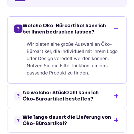
Welche Öko-Büroartikel kann ich
?
bei Ihnen bedrucken lassen?
Wir bieten eine große Auswahl an Öko-
Büroartikel, die individuell mit Ihrem Logo
oder Design veredelt werden können.
Nutzen Sie die Filterfunktion, um das
passende Produkt zu finden.
Ab welcher Stückzahl kann ich
?
Öko-Büroartikel bestellen?
Bei den meisten Öko-Büroartikel ist eine
Wie lange dauert die Lieferung von
Bestellung bereits ab 10 Stück möglich.
?
Öko-Büroartikel?
Die genaue Mindestbestellmenge finden
Sie auf der jeweiligen Produktseite.