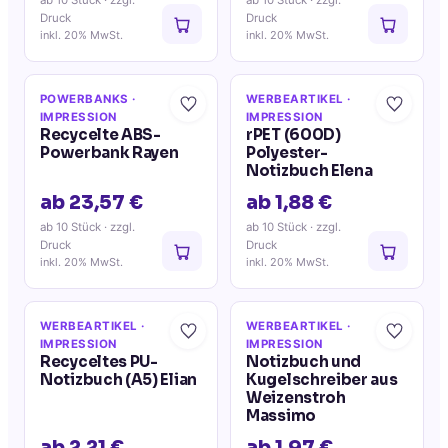
ab 10 Stück
· zzgl.
ab 10 Stück
· zzgl.
Druck
Druck
inkl. 20% MwSt.
inkl. 20% MwSt.
POWERBANKS
·
WERBEARTIKEL
·
IMPRESSION
IMPRESSION
Recycelte ABS-
rPET (600D)
Powerbank Rayen
Polyester-
Notizbuch Elena
ab 23,57 €
ab 1,88 €
ab 10 Stück
· zzgl.
ab 10 Stück
· zzgl.
Druck
Druck
inkl. 20% MwSt.
inkl. 20% MwSt.
WERBEARTIKEL
·
WERBEARTIKEL
·
IMPRESSION
IMPRESSION
Recyceltes PU-
Notizbuch und
Notizbuch (A5) Elian
Kugelschreiber aus
Weizenstroh
Massimo