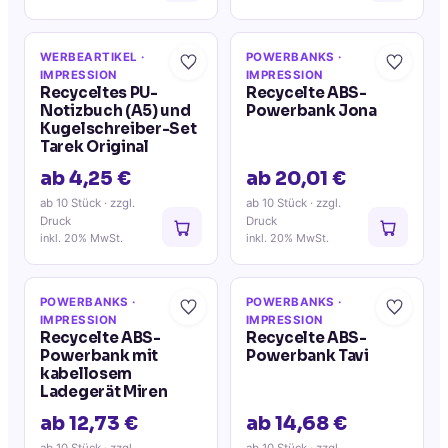
WERBEARTIKEL
·
POWERBANKS
·
IMPRESSION
IMPRESSION
Recyceltes PU-
Recycelte ABS-
Notizbuch (A5) und
Powerbank Jona
Kugelschreiber-Set
Tarek Original
ab 4,25 €
ab 20,01 €
ab 10 Stück
· zzgl.
ab 10 Stück
· zzgl.
Druck
Druck
inkl. 20% MwSt.
inkl. 20% MwSt.
POWERBANKS
·
POWERBANKS
·
IMPRESSION
IMPRESSION
Recycelte ABS-
Recycelte ABS-
Powerbank mit
Powerbank Tavi
kabellosem
Ladegerät Miren
ab 12,73 €
ab 14,68 €