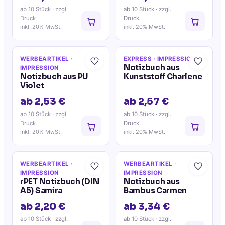
ab 10 Stück
· zzgl.
ab 10 Stück
· zzgl.
Druck
Druck
inkl. 20% MwSt.
inkl. 20% MwSt.
WERBEARTIKEL
·
EXPRESS
· IMPRESSION
Notizbuch aus
IMPRESSION
Notizbuch aus PU
Kunststoff Charlene
Violet
ab 2,53 €
ab 2,57 €
ab 10 Stück
· zzgl.
ab 10 Stück
· zzgl.
Druck
Druck
inkl. 20% MwSt.
inkl. 20% MwSt.
WERBEARTIKEL
·
WERBEARTIKEL
·
IMPRESSION
IMPRESSION
rPET Notizbuch (DIN
Notizbuch aus
A5) Samira
Bambus Carmen
ab 2,20 €
ab 3,34 €
ab 10 Stück
· zzgl.
ab 10 Stück
· zzgl.