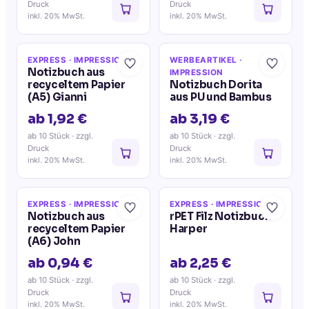
Druck
Druck
inkl. 20% MwSt.
inkl. 20% MwSt.
EXPRESS
· IMPRESSION
WERBEARTIKEL
·
Notizbuch aus
IMPRESSION
recyceltem Papier
Notizbuch Dorita
(A5) Gianni
aus PU und Bambus
ab 1,92 €
ab 3,19 €
ab 10 Stück
· zzgl.
ab 10 Stück
· zzgl.
Druck
Druck
inkl. 20% MwSt.
inkl. 20% MwSt.
EXPRESS
· IMPRESSION
EXPRESS
· IMPRESSION
Notizbuch aus
rPET Filz Notizbuch
recyceltem Papier
Harper
(A6) John
ab 0,94 €
ab 2,25 €
ab 10 Stück
· zzgl.
ab 10 Stück
· zzgl.
Druck
Druck
inkl. 20% MwSt.
inkl. 20% MwSt.