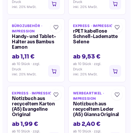
Druck
Druck
inkl. 20% MwSt.
inkl. 20% MwSt.
BÜROZUBEHÖR
·
EXPRESS
· IMPRESSION
rPET kabellose
IMPRESSION
Handy- und Tablet-
Schnell-Ladematte
Halter aus Bambus
Selene
Eamon
ab 1,11 €
ab 9,53 €
ab 10 Stück
· zzgl.
ab 10 Stück
· zzgl.
Druck
Druck
inkl. 20% MwSt.
inkl. 20% MwSt.
EXPRESS
· IMPRESSION
WERBEARTIKEL
·
Notizbuch aus
IMPRESSION
recyceltem Karton
Notizbuch aus
(A5) Evangeline
recyceltem Leder
Original
(A5) Gianna Original
ab 1,99 €
ab 2,40 €
ab 10 Stück
· zzgl.
ab 10 Stück
· zzgl.