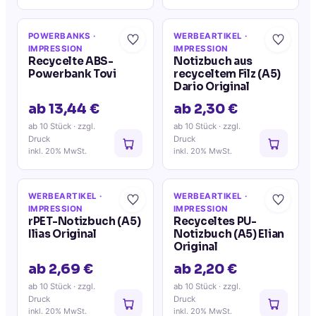
POWERBANKS
·
WERBEARTIKEL
·
IMPRESSION
IMPRESSION
Recycelte ABS-
Notizbuch aus
Powerbank Tovi
recyceltem Filz (A5)
Dario Original
ab 13,44 €
ab 2,30 €
ab 10 Stück
· zzgl.
ab 10 Stück
· zzgl.
Druck
Druck
inkl. 20% MwSt.
inkl. 20% MwSt.
WERBEARTIKEL
·
WERBEARTIKEL
·
IMPRESSION
IMPRESSION
rPET-Notizbuch (A5)
Recyceltes PU-
Ilias Original
Notizbuch (A5) Elian
Original
ab 2,69 €
ab 2,20 €
ab 10 Stück
· zzgl.
ab 10 Stück
· zzgl.
Druck
Druck
inkl. 20% MwSt.
inkl. 20% MwSt.