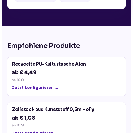
Empfohlene Produkte
Recycelte PU-Kulturtasche Alon
ab € 4,49
ab
10
St.
Jetzt konfigurieren →
Zollstock aus Kunststoff 0,5m Holly
ab € 1,08
ab
10
St.