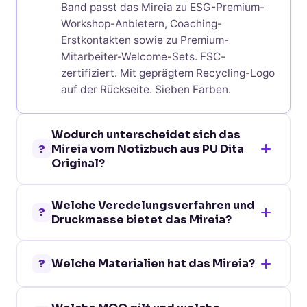
Band passt das Mireia zu ESG-Premium-
Workshop-Anbietern, Coaching-
Erstkontakten sowie zu Premium-
Mitarbeiter-Welcome-Sets. FSC-
zertifiziert. Mit geprägtem Recycling-Logo
auf der Rückseite. Sieben Farben.
Wodurch unterscheidet sich das
?
Mireia vom Notizbuch aus PU Dita
Original?
Beide sind PU-Notizbücher. Das Mireia
Welche Veredelungsverfahren und
(216 g, A5 21 x 14,1 cm) ist FSC-zertifiziert
?
Druckmasse bietet das Mireia?
mit 80 Blatt und Innenfach. Das Dita
Original (117 g, A6 14,1 x 9 cm) ist
Auf Vorder- und Rückseite jeweils mehrere
kompakter Pocket-Format mit 96 Blatt. Für
?
Welche Materialien hat das Mireia?
Verfahren: Siebdruck einfarbig (90 x 180
A5-ESG-Premium das Mireia, für Pocket-
mm grossflächig), Prägung einfarbig (70 x
Mitnahme das Dita.
Plastik, FSC-zertifiziertes Papier und
35 mm), Tampondruck mit zwei (60 x 35