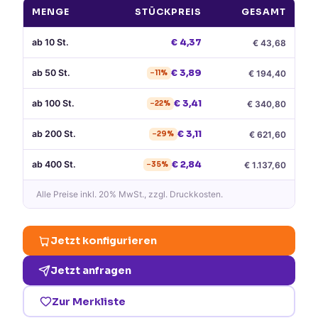
MENGE
STÜCKPREIS
GESAMT
ab
10
St.
€
4,37
€
43,68
ab
50
St.
€
3,89
€
194,40
−
11
%
ab
100
St.
€
3,41
€
340,80
−
22
%
ab
200
St.
€
3,11
€
621,60
−
29
%
ab
400
St.
€
2,84
€
1.137,60
−
35
%
Alle Preise
inkl. 20% MwSt.
, zzgl. Druckkosten.
Jetzt konfigurieren
Jetzt anfragen
Zur Merkliste