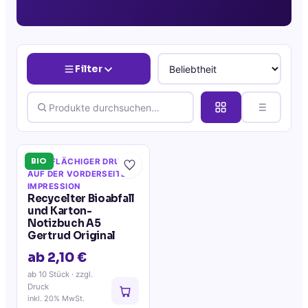
Filter
BIO
VOLLFLÄCHIGER DRUCK
AUF DER VORDERSEITE
·
IMPRESSION
Recycelter Bioabfall
und Karton-
Notizbuch A5
Gertrud Original
ab 2,10 €
ab 10 Stück
· zzgl.
Druck
inkl. 20% MwSt.