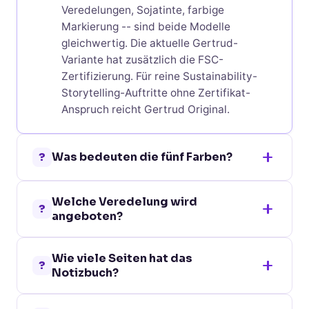
Veredelungen, Sojatinte, farbige
Markierung -- sind beide Modelle
gleichwertig. Die aktuelle Gertrud-
Variante hat zusätzlich die FSC-
Zertifizierung. Für reine Sustainability-
Storytelling-Auftritte ohne Zertifikat-
Anspruch reicht Gertrud Original.
?
Was bedeuten die fünf Farben?
Hellgrün steht für Zitrusfrüchte als
Welche Veredelung wird
Bioabfall-Anteil, Rot für Kirschen, Blau für
?
angeboten?
Lavendel, Khaki für andere organische
Reststoffe (Trauben), Braun für die
Vorderseite: Siebdruck (2 Farben,
natürliche Karton-Anmutung mit
Wie viele Seiten hat das
100x180 mm), Digitaldruck (1 Farbe,
?
Haselnuss-Anteil. Auf dem Rücken ist die
Notizbuch?
138x209 mm vollflächig), Tampondruck (5
jeweilige Farbe als farbige Markierung
Farben, 50x35 mm oder 2 Farben, 60x35
80 linierte Seiten zu 70 g/m² Favini-Papier
sichtbar -- das Material-Storytelling ist