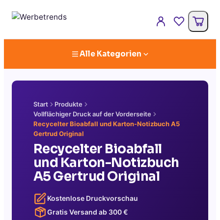
Alle Kategorien
Start
Produkte
Vollflächiger Druck auf der Vorderseite
Recycelter Bioabfall und Karton-Notizbuch A5
Gertrud Original
Recycelter Bioabfall
und Karton-Notizbuch
A5 Gertrud Original
Kostenlose Druckvorschau
Gratis Versand ab
300
€