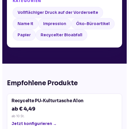
KATEGORIEN
Vollflächiger Druck auf der Vorderseite
Name it
Impression
Öko-Büroartikel
Papier
Recycelter Bioabfall
Empfohlene Produkte
Recycelte PU-Kulturtasche Alon
ab € 4,49
ab
10
St.
Jetzt konfigurieren →