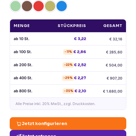
MENGE
STÜCKPREIS
GESAMT
ab
10
St.
€
3,22
€
32,16
ab
100
St.
€
2,86
€
285,60
−
11
%
ab
200
St.
€
2,52
€
504,00
−
22
%
ab
400
St.
€
2,27
€
907,20
−
29
%
ab
800
St.
€
2,10
€
1.680,00
−
35
%
Alle Preise
inkl. 20% MwSt.
, zzgl. Druckkosten.
Jetzt konfigurieren