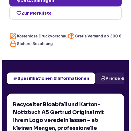
Jetzt anfragen
Zur Merkliste
Kostenlose Druckvorschau
Gratis Versand ab
300
€
Sichere Bezahlung
Spezifikationen & Informationen
Preise & D
Recycelter Bioabfall und Karton-
Notizbuch A5 Gertrud Original mit
Ihrem Logo veredeln lassen – ab
kleinen Mengen, professionelle