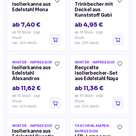
Isolierkanne aus
Trinkbecher mit
Edelstahl Mona
Deckel aus
Kunststoff Gabi
ab 7,40 €
ab 4,95 €
ab 10 Stück
· zzgl.
ab 10 Stück
· zzgl.
Druck
Druck
inkl. 20% MwSt.
inkl. 20% MwSt.
WINTER
· IMPRESSION
WINTER
· IMPRESSION
Isolierkanne aus
Recycelte
Edelstahl
Isolierbecher-Set
Alexandros
aus Edelstahl Naya
ab 11,62 €
ab 11,36 €
ab 10 Stück
· zzgl.
ab 10 Stück
· zzgl.
Druck
Druck
inkl. 20% MwSt.
inkl. 20% MwSt.
WINTER
· IMPRESSION
TASCHENLAMPEN
·
Isolierkanne aus
IMPRESSION