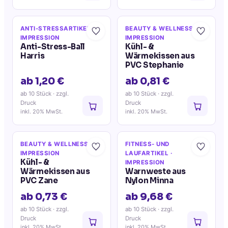
ANTI-STRESSARTIKEL
·
BEAUTY & WELLNESS
·
IMPRESSION
IMPRESSION
Anti-Stress-Ball
Kühl- &
Harris
Wärmekissen aus
PVC Stephanie
ab 1,20 €
ab 0,81 €
ab 10 Stück
· zzgl.
ab 10 Stück
· zzgl.
Druck
Druck
inkl. 20% MwSt.
inkl. 20% MwSt.
BEAUTY & WELLNESS
·
FITNESS- UND
IMPRESSION
LAUFARTIKEL
·
Kühl- &
IMPRESSION
Wärmekissen aus
Warnweste aus
PVC Zane
Nylon Minna
ab 0,73 €
ab 9,68 €
ab 10 Stück
· zzgl.
ab 10 Stück
· zzgl.
Druck
Druck
inkl. 20% MwSt.
inkl. 20% MwSt.