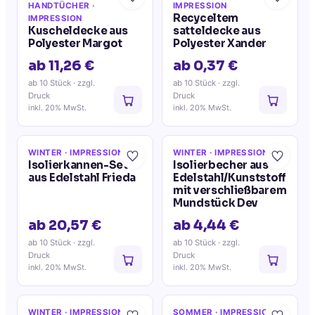
HANDTÜCHER
·
IMPRESSION
Recyceltem
IMPRESSION
Kuscheldecke aus
satteldecke aus
Polyester Margot
Polyester Xander
ab 11,26 €
ab 0,37 €
ab 10 Stück
· zzgl.
ab 10 Stück
· zzgl.
Druck
Druck
inkl. 20% MwSt.
inkl. 20% MwSt.
WINTER
· IMPRESSION
WINTER
· IMPRESSION
Isolierkannen-Set
Isolierbecher aus
aus Edelstahl Frieda
Edelstahl/Kunststoff
mit verschließbarem
Mundstück Dev
ab 20,57 €
ab 4,44 €
ab 10 Stück
· zzgl.
ab 10 Stück
· zzgl.
Druck
Druck
inkl. 20% MwSt.
inkl. 20% MwSt.
WINTER
· IMPRESSION
SOMMER
· IMPRESSION