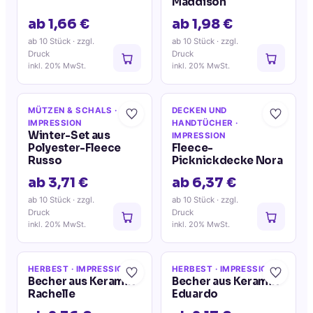
Maddison
ab 1,66 €
ab 1,98 €
ab 10 Stück
· zzgl.
ab 10 Stück
· zzgl.
Druck
Druck
inkl. 20% MwSt.
inkl. 20% MwSt.
MÜTZEN & SCHALS
·
DECKEN UND
IMPRESSION
HANDTÜCHER
·
Winter-Set aus
IMPRESSION
Polyester-Fleece
Fleece-
Russo
Picknickdecke Nora
ab 3,71 €
ab 6,37 €
ab 10 Stück
· zzgl.
ab 10 Stück
· zzgl.
Druck
Druck
inkl. 20% MwSt.
inkl. 20% MwSt.
HERBEST
· IMPRESSION
HERBEST
· IMPRESSION
Becher aus Keramik
Becher aus Keramik
Rachelle
Eduardo