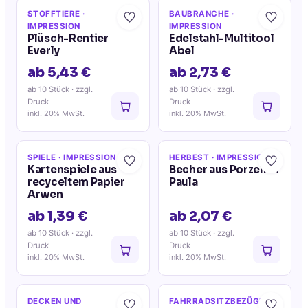
STOFFTIERE
·
BAUBRANCHE
·
IMPRESSION
IMPRESSION
Plüsch-Rentier
Edelstahl-Multitool
Everly
Abel
ab 5,43 €
ab 2,73 €
ab 10 Stück
· zzgl.
ab 10 Stück
· zzgl.
Druck
Druck
inkl. 20% MwSt.
inkl. 20% MwSt.
SPIELE
· IMPRESSION
HERBEST
· IMPRESSION
Kartenspiele aus
Becher aus Porzellan
recyceltem Papier
Paula
Arwen
ab 1,39 €
ab 2,07 €
ab 10 Stück
· zzgl.
ab 10 Stück
· zzgl.
Druck
Druck
inkl. 20% MwSt.
inkl. 20% MwSt.
DECKEN UND
FAHRRADSITZBEZÜGE
·