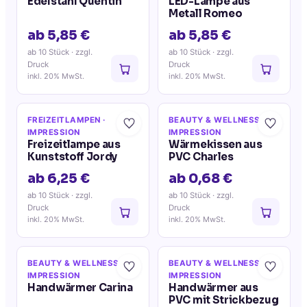
Edelstahl Quentin
LED-Lampe aus
Metall Romeo
ab 5,85 €
ab 5,85 €
ab 10 Stück
· zzgl.
ab 10 Stück
· zzgl.
Druck
Druck
inkl. 20% MwSt.
inkl. 20% MwSt.
FREIZEITLAMPEN
·
BEAUTY & WELLNESS
·
IMPRESSION
IMPRESSION
Freizeitlampe aus
Wärmekissen aus
Kunststoff Jordy
PVC Charles
ab 6,25 €
ab 0,68 €
ab 10 Stück
· zzgl.
ab 10 Stück
· zzgl.
Druck
Druck
inkl. 20% MwSt.
inkl. 20% MwSt.
BEAUTY & WELLNESS
·
BEAUTY & WELLNESS
·
IMPRESSION
IMPRESSION
Handwärmer Carina
Handwärmer aus
PVC mit Strickbezug