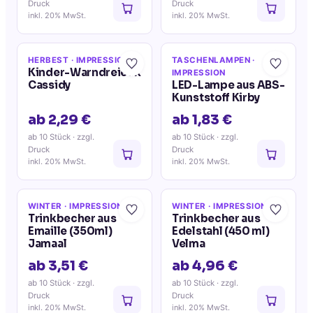
Druck
Druck
inkl. 20% MwSt.
inkl. 20% MwSt.
HERBEST
· IMPRESSION
TASCHENLAMPEN
·
Kinder-Warndreieck
IMPRESSION
Cassidy
LED-Lampe aus ABS-
Kunststoff Kirby
ab 2,29 €
ab 1,83 €
ab 10 Stück
· zzgl.
ab 10 Stück
· zzgl.
Druck
Druck
inkl. 20% MwSt.
inkl. 20% MwSt.
WINTER
· IMPRESSION
WINTER
· IMPRESSION
Trinkbecher aus
Trinkbecher aus
Emaille (350ml)
Edelstahl (450 ml)
Jamaal
Velma
ab 3,51 €
ab 4,96 €
ab 10 Stück
· zzgl.
ab 10 Stück
· zzgl.
Druck
Druck
inkl. 20% MwSt.
inkl. 20% MwSt.