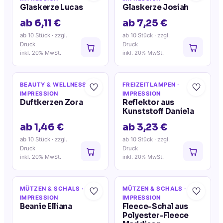
Glaskerze Lucas
Glaskerze Josiah
ab 6,11 €
ab 7,25 €
ab 10 Stück
· zzgl.
ab 10 Stück
· zzgl.
Druck
Druck
inkl. 20% MwSt.
inkl. 20% MwSt.
BEAUTY & WELLNESS
·
FREIZEITLAMPEN
·
IMPRESSION
IMPRESSION
Duftkerzen Zora
Reflektor aus
Kunststoff Daniela
ab 1,46 €
ab 3,23 €
ab 10 Stück
· zzgl.
ab 10 Stück
· zzgl.
Druck
Druck
inkl. 20% MwSt.
inkl. 20% MwSt.
MÜTZEN & SCHALS
·
MÜTZEN & SCHALS
·
IMPRESSION
IMPRESSION
Beanie Elliana
Fleece-Schal aus
Polyester-Fleece