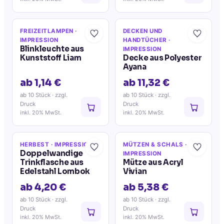
FREIZEITLAMPEN
·
DECKEN UND
IMPRESSION
HANDTÜCHER
·
Blinkleuchte aus
IMPRESSION
Kunststoff Liam
Decke aus Polyester
Ayana
ab 1,14 €
ab 11,32 €
ab 10 Stück
· zzgl.
ab 10 Stück
· zzgl.
Druck
Druck
inkl. 20% MwSt.
inkl. 20% MwSt.
HERBEST
· IMPRESSION
MÜTZEN & SCHALS
·
Doppelwandige
IMPRESSION
Trinkflasche aus
Mütze aus Acryl
Edelstahl Lombok
Vivian
ab 4,20 €
ab 5,38 €
ab 10 Stück
· zzgl.
ab 10 Stück
· zzgl.
Druck
Druck
inkl. 20% MwSt.
inkl. 20% MwSt.