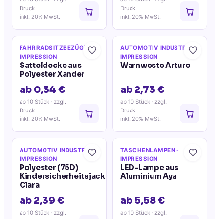
Druck
Druck
inkl. 20% MwSt.
inkl. 20% MwSt.
FAHRRADSITZBEZÜGE
·
AUTOMOTIV INDUSTRIE
·
IMPRESSION
IMPRESSION
Satteldecke aus
Warnweste Arturo
Polyester Xander
ab 0,34 €
ab 2,73 €
ab 10 Stück
· zzgl.
ab 10 Stück
· zzgl.
Druck
Druck
inkl. 20% MwSt.
inkl. 20% MwSt.
AUTOMOTIV INDUSTRIE
·
TASCHENLAMPEN
·
IMPRESSION
IMPRESSION
Polyester (75D)
LED-Lampe aus
Kindersicherheitsjacke
Aluminium Aya
Clara
ab 2,39 €
ab 5,58 €
ab 10 Stück
· zzgl.
ab 10 Stück
· zzgl.