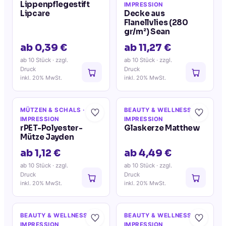
Lippenpflegestift
IMPRESSION
Lipcare
Decke aus
Flanellvlies (280
gr/m²) Sean
ab 0,39 €
ab 11,27 €
ab 10 Stück
· zzgl.
ab 10 Stück
· zzgl.
Druck
Druck
inkl. 20% MwSt.
inkl. 20% MwSt.
MÜTZEN & SCHALS
·
BEAUTY & WELLNESS
·
IMPRESSION
IMPRESSION
rPET-Polyester-
Glaskerze Matthew
Mütze Jayden
ab 1,12 €
ab 4,49 €
ab 10 Stück
· zzgl.
ab 10 Stück
· zzgl.
Druck
Druck
inkl. 20% MwSt.
inkl. 20% MwSt.
BEAUTY & WELLNESS
·
BEAUTY & WELLNESS
·
IMPRESSION
IMPRESSION