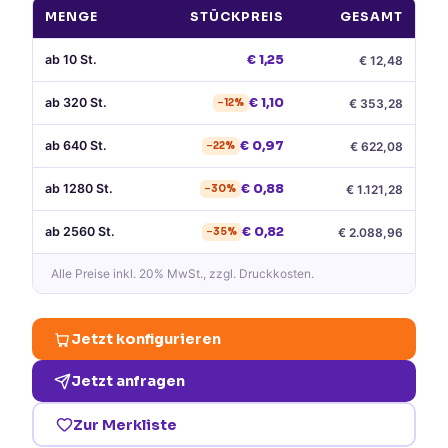
MENGE
STÜCKPREIS
GESAMT
ab
10
St.
€
1,25
€
12,48
ab
320
St.
€
1,10
€
353,28
−
12
%
ab
640
St.
€
0,97
€
622,08
−
22
%
ab
1280
St.
€
0,88
€
1.121,28
−
30
%
ab
2560
St.
€
0,82
€
2.088,96
−
35
%
Alle Preise
inkl. 20% MwSt.
, zzgl. Druckkosten.
Jetzt konfigurieren
Jetzt anfragen
Zur Merkliste