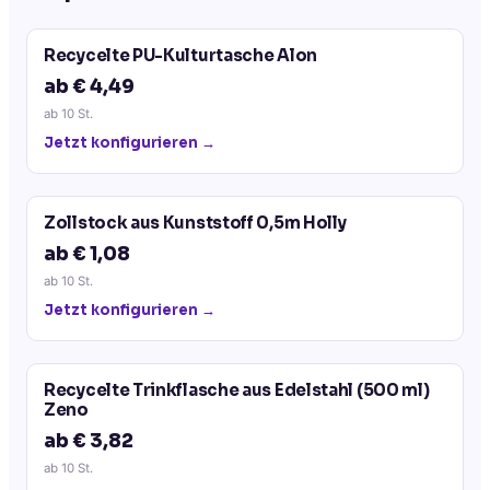
Recycelte PU-Kulturtasche Alon
ab € 4,49
ab
10
St.
Jetzt konfigurieren →
Zollstock aus Kunststoff 0,5m Holly
ab € 1,08
ab
10
St.
Jetzt konfigurieren →
Recycelte Trinkflasche aus Edelstahl (500 ml)
Zeno
ab € 3,82
ab
10
St.