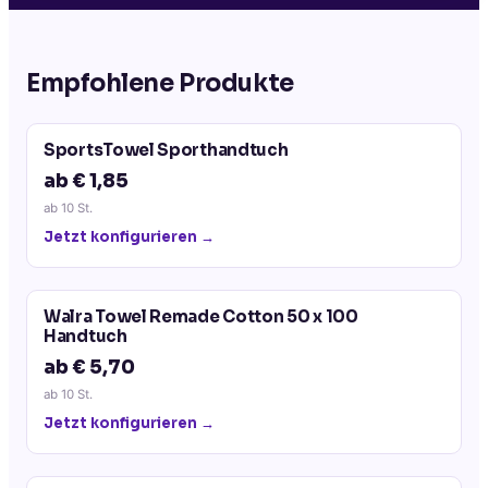
Empfohlene Produkte
SportsTowel Sporthandtuch
ab € 1,85
ab
10
St.
Jetzt konfigurieren →
Walra Towel Remade Cotton 50 x 100
Handtuch
ab € 5,70
ab
10
St.
Jetzt konfigurieren →