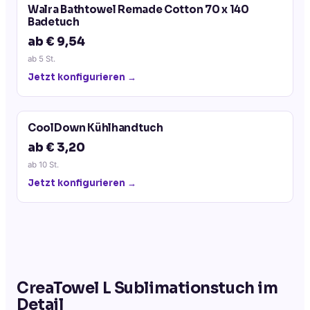
Walra Bathtowel Remade Cotton 70 x 140
Badetuch
ab € 9,54
ab
5
St.
Jetzt konfigurieren →
CoolDown Kühlhandtuch
ab € 3,20
ab
10
St.
Jetzt konfigurieren →
CreaTowel L Sublimationstuch
im
Detail