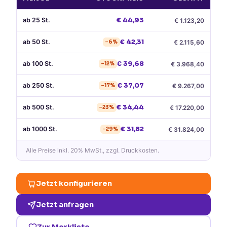
ab
25
St.
€
44,93
€
1.123,20
ab
50
St.
€
42,31
€
2.115,60
−
6
%
ab
100
St.
€
39,68
€
3.968,40
−
12
%
ab
250
St.
€
37,07
€
9.267,00
−
17
%
ab
500
St.
€
34,44
€
17.220,00
−
23
%
ab
1000
St.
€
31,82
€
31.824,00
−
29
%
Alle Preise
inkl. 20% MwSt.
, zzgl. Druckkosten.
Jetzt konfigurieren
Jetzt anfragen
Zur Merkliste