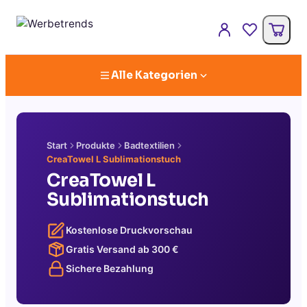
Alle Kategorien
Start
Produkte
Badtextilien
CreaTowel L Sublimationstuch
CreaTowel L
Sublimationstuch
Kostenlose Druckvorschau
Gratis Versand ab
300
€
Sichere Bezahlung