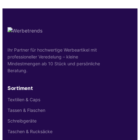
einer maßgefertigten Papierbanderole
oder einer Kraft-Papierbanderole geliefert
werden. Beide Optionen lassen sich
ebenfalls individuell bedrucken und
werten das Tuch als Give-away optisch
deutlich auf.
Ihr Partner für hochwertige Werbeartikel mit
professioneller Veredelung – kleine
Mindestmengen ab 10 Stück und persönliche
Beratung.
Sortiment
Textilien & Caps
Tassen & Flaschen
Schreibgeräte
Taschen & Rucksäcke