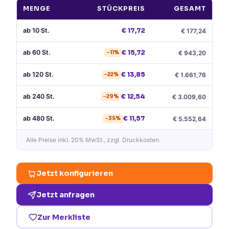
MENGE
STÜCKPREIS
GESAMT
ab
10
St.
€
17,72
€
177,24
ab
60
St.
€
15,72
€
943,20
−
11
%
ab
120
St.
€
13,85
€
1.661,76
−
22
%
ab
240
St.
€
12,54
€
3.009,60
−
29
%
ab
480
St.
€
11,57
€
5.552,64
−
35
%
Alle Preise
inkl. 20% MwSt.
, zzgl. Druckkosten.
Jetzt konfigurieren
Jetzt anfragen
Zur Merkliste