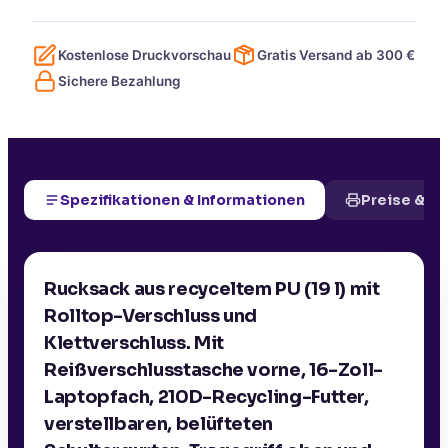
Kostenlose Druckvorschau
Gratis Versand ab
300
€
Sichere Bezahlung
Spezifikationen & Informationen
Preise & D
Rucksack aus recyceltem PU (19 l) mit
Rolltop-Verschluss und
Klettverschluss. Mit
Reißverschlusstasche vorne, 16-Zoll-
Laptopfach, 210D-Recycling-Futter,
verstellbaren, belüfteten