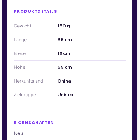
PRODUKTDETAILS
Gewicht
150
g
Länge
36
cm
Breite
12
cm
Höhe
55
cm
Herkunftsland
China
Zielgruppe
Unisex
EIGENSCHAFTEN
Neu