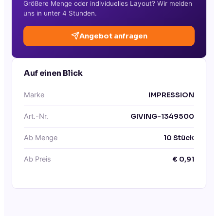
Größere Menge oder individuelles Layout? Wir melden
uns in unter 4 Stunden.
Angebot anfragen
Auf einen Blick
Marke
IMPRESSION
Art.-Nr.
GIVING-1349500
Ab Menge
10
Stück
Ab Preis
€
0,91