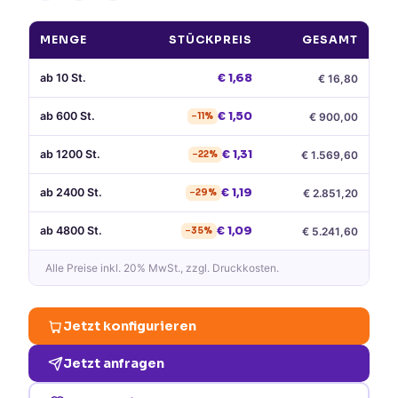
MENGE
STÜCKPREIS
GESAMT
ab
10
St.
€
1,68
€
16,80
ab
600
St.
€
1,50
€
900,00
−
11
%
ab
1200
St.
€
1,31
€
1.569,60
−
22
%
ab
2400
St.
€
1,19
€
2.851,20
−
29
%
ab
4800
St.
€
1,09
€
5.241,60
−
35
%
Alle Preise
inkl. 20% MwSt.
, zzgl. Druckkosten.
Jetzt konfigurieren
Jetzt anfragen