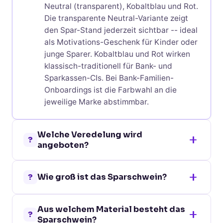
Neutral (transparent), Kobaltblau und Rot.
Die transparente Neutral-Variante zeigt
den Spar-Stand jederzeit sichtbar -- ideal
als Motivations-Geschenk für Kinder oder
junge Sparer. Kobaltblau und Rot wirken
klassisch-traditionell für Bank- und
Sparkassen-CIs. Bei Bank-Familien-
Onboardings ist die Farbwahl an die
jeweilige Marke abstimmbar.
Welche Veredelung wird
?
angeboten?
Vorderseite und Rückseite jeweils: Digital
?
Wie groß ist das Sparschwein?
Super Transfer (1 Farbe, 30x20 mm) oder
Tampondruck (2 Farben, 30x20 mm).
9,5 x 6,8 x 7,1 cm bei 34,5 g. Damit ist es
Damit lassen sich klassische Wortmarken
Aus welchem Material besteht das
kompakt -- ideal als Schreibtisch-
oder Logo-plus-Claim-Setzungen auf
?
Sparschwein?