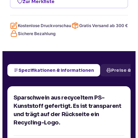
Zur Merkliste
Kostenlose Druckvorschau
Gratis Versand ab
300
€
Sichere Bezahlung
Spezifikationen & Informationen
Preise & D
Sparschwein aus recyceltem PS-
Kunststoff gefertigt. Es ist transparent
und trägt auf der Rückseite ein
Recycling-Logo.