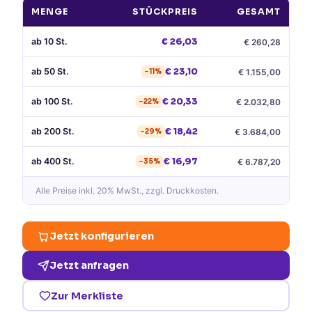
MENGE
STÜCKPREIS
GESAMT
ab
10
St.
€
26,03
€
260,28
ab
50
St.
€
23,10
€
1.155,00
−
11
%
ab
100
St.
€
20,33
€
2.032,80
−
22
%
ab
200
St.
€
18,42
€
3.684,00
−
29
%
ab
400
St.
€
16,97
€
6.787,20
−
35
%
Alle Preise
inkl. 20% MwSt.
, zzgl. Druckkosten.
Jetzt konfigurieren
Jetzt anfragen
Zur Merkliste